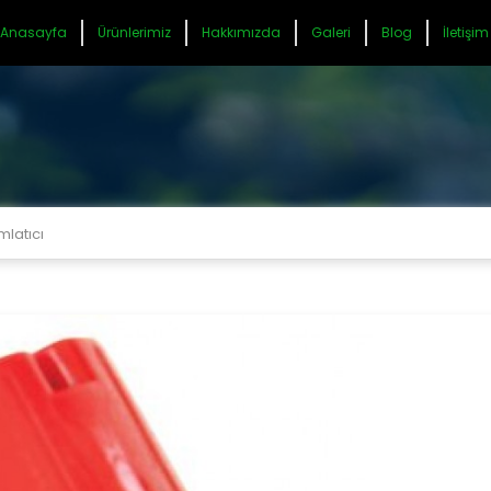
Anasayfa
Ürünlerimiz
Hakkımızda
Galeri
Blog
İletişim
mlatıcı